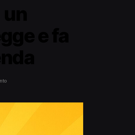
: un
gge e fa
enda
nto