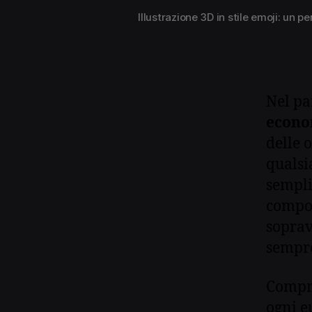
Illustrazione 3D in stile emoji: un
Nel p
econom
delle 
qualsi
sempli
compo
soprav
sempre
Compre
ogni e