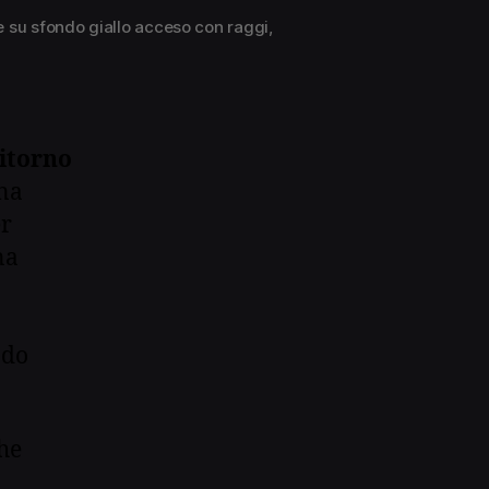
e su sfondo giallo acceso con raggi,
ritorno
na
er
na
ndo
he