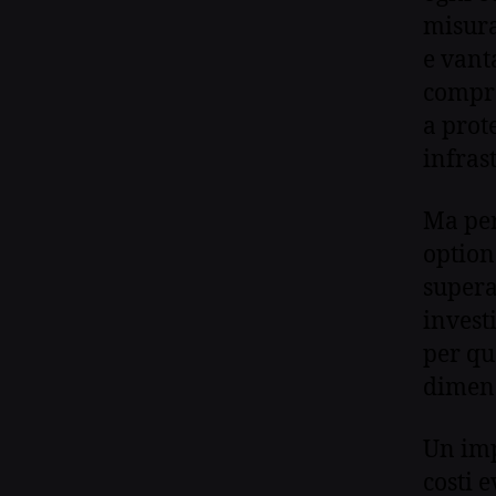
misura
e vant
compre
a prote
infras
Ma per
option
supera
invest
per qu
dimens
Un imp
costi 