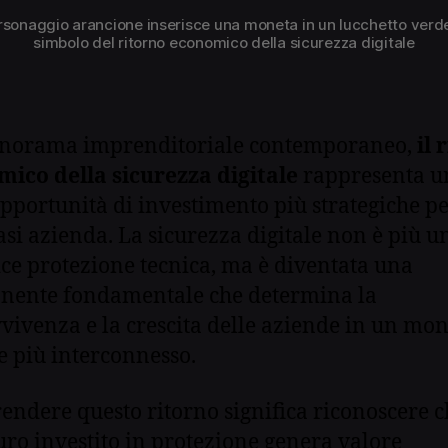
 personaggio arancione inserisce una moneta in un lucchetto verd
simbolo del ritorno economico della sicurezza digitale
anorama imprenditoriale contemporaneo,
il 
ico della sicurezza digitale
rappresenta u
opportunità di investimento più strategiche p
asi azienda. La sicurezza digitale non è più u
ce protezione tecnica, ma è diventata una
nente fondamentale che determina la
vivenza e la crescita delle aziende in un mo
 più interconnesso.
ndere questo ritorno significa riconoscere c
uro investito in protezione genera valore