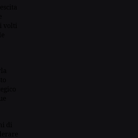
escita
e
 volti
le
rla
to
tegico
ue
i di
iderare