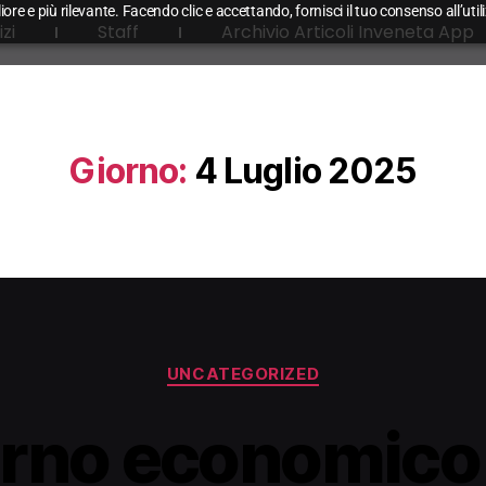
liore e più rilevante. Facendo clic e accettando, fornisci il tuo consenso all’uti
izi
Staff
Archivio Articoli Inveneta App
Giorno:
4 Luglio 2025
UNCATEGORIZED
torno economico