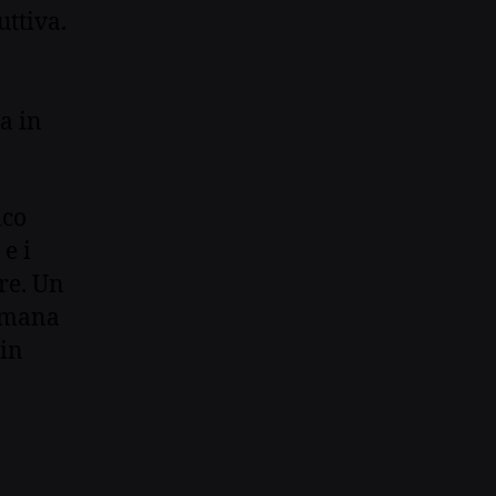
ttiva.
a in
ico
e i
re. Un
timana
 in