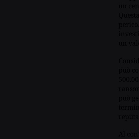
un cen
Questa
perico
invest
un val
Consid
può co
500.00
ransom
può ge
termin
reputa
Al con