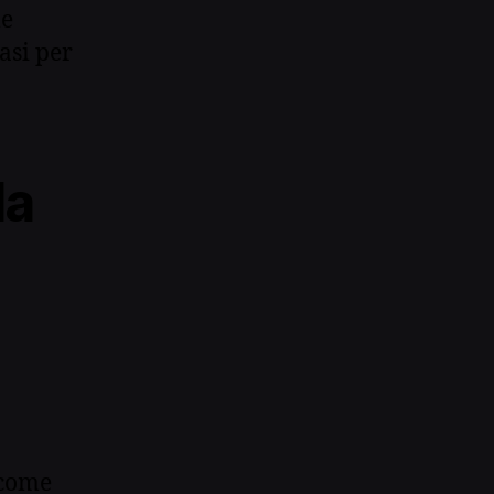
le
asi per
la
 come