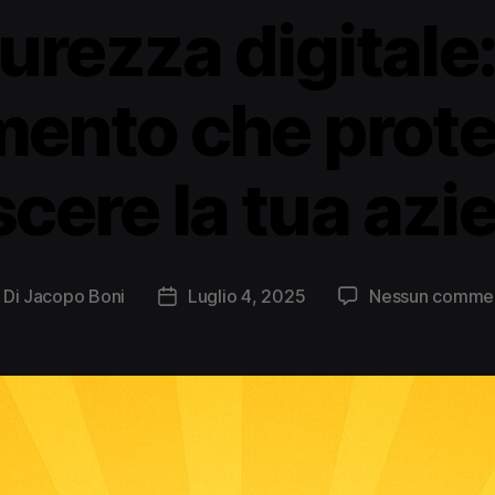
urezza digitale
mento che prote
scere la tua azi
Di
Jacopo Boni
Luglio 4, 2025
Nessun comme