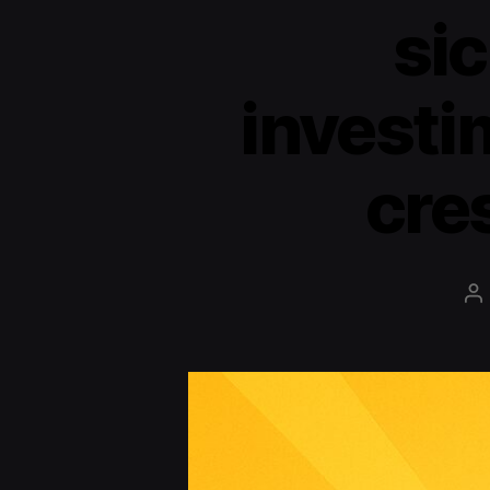
sic
investi
cre