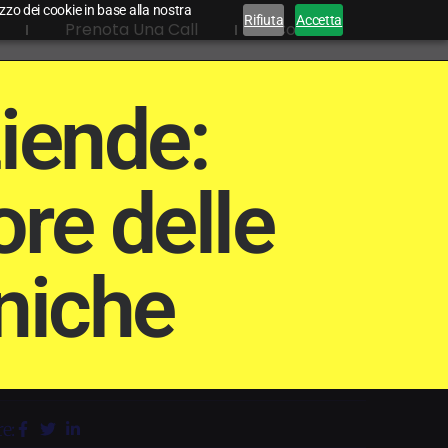
lizzo dei cookie in base alla nostra
Rifiuta
Accetta
Prenota Una Call
Contatti
ziende:
re delle
niche
e: