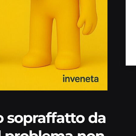
o sopraffatto da
Il problema non