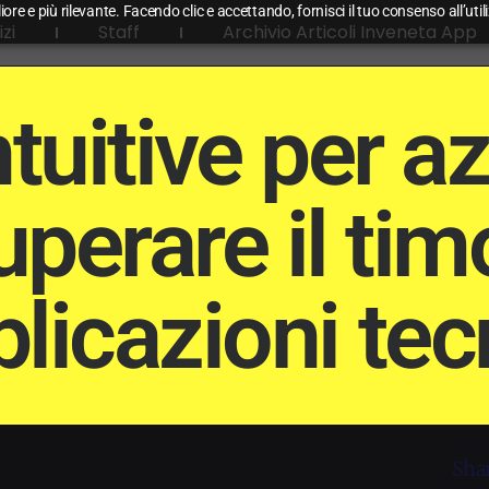
liore e più rilevante. Facendo clic e accettando, fornisci il tuo consenso all’uti
izi
Staff
Archivio Articoli Inveneta App
tuitive per a
perare il timo
licazioni tec
Shar