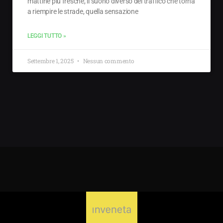
mattine più fresche, il suono diverso del traffico che torna
a riempire le strade, quella sensazione
LEGGI TUTTO »
Settembre 1, 2025
Nessun commento