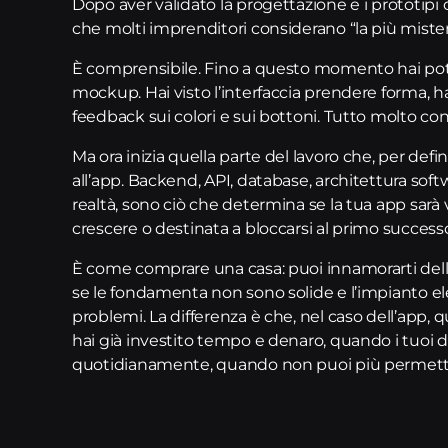
Dopo aver validato la progettazione e i prototipi 
che molti imprenditori considerano “la più mister
È comprensibile. Fino a questo momento hai pot
mockup. Hai visto l’interfaccia prendere forma, hai 
feedback sui colori e sui bottoni. Tutto molto conc
Ma ora inizia quella parte del lavoro che, per defin
all’app. Backend, API, database, architettura sof
realtà, sono ciò che determina se la tua app sarà v
crescere o destinata a bloccarsi al primo success
È come comprare una casa: puoi innamorarti del
se le fondamenta non sono solide e l’impianto elet
problemi. La differenza è che, nel caso dell’app,
hai già investito tempo e denaro, quando i tuoi d
quotidianamente, quando non puoi più permetter