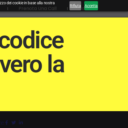
lizzo dei cookie in base alla nostra
Rifiuta
Accetta
Prenota Una Call
Contatti
 codice
vvero la
e: