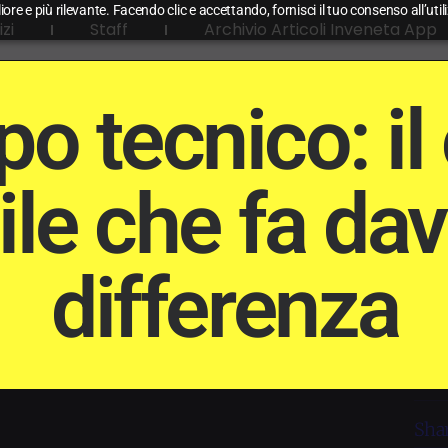
liore e più rilevante. Facendo clic e accettando, fornisci il tuo consenso all’uti
izi
Staff
Archivio Articoli Inveneta App
po tecnico: il
bile che fa da
differenza
Shar