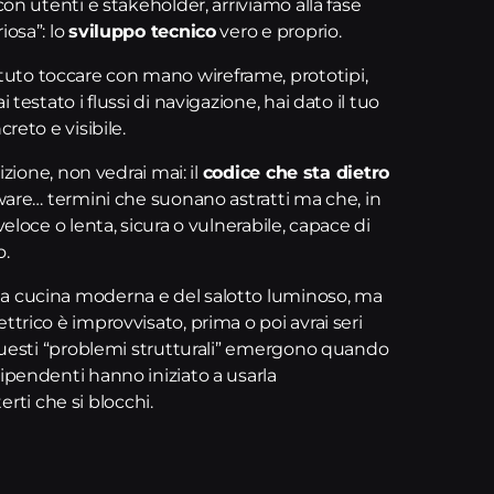
con utenti e stakeholder, arriviamo alla fase
iosa”: lo
sviluppo tecnico
vero e proprio.
uto toccare con mano wireframe, prototipi,
testato i flussi di navigazione, hai dato il tuo
reto e visibile.
izione, non vedrai mai: il
codice che sta dietro
tware… termini che suonano astratti ma che, in
eloce o lenta, sicura o vulnerabile, capace di
o.
la cucina moderna e del salotto luminoso, ma
trico è improvvisato, prima o poi avrai seri
 questi “problemi strutturali” emergono quando
ipendenti hanno iniziato a usarla
ti che si blocchi.